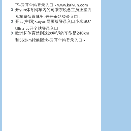
www.kaiyun.com
下-云开全站登录入口 - www.kaiyun.com
开yun体育网车内的司乘东说念主员正接力
从车窗位置逃出-云开全站登录入口 -
开云(中国)kaiyun网页版登录入口小米SU7
www.kaiyun.com
Ultra-云开全站登录入口 -
欧洲杯体育然则这次申诉的车型是240km
www.kaiyun.com
和363km续航版块-云开全站登录入口 -
www.kaiyun.com