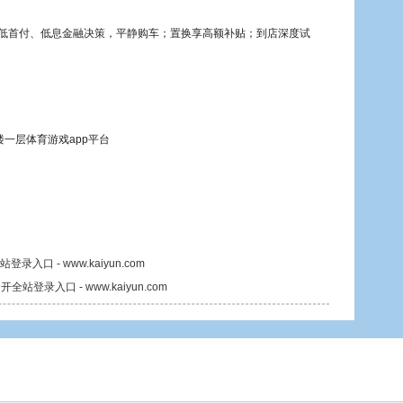
；低首付、低息金融决策，平静购车；置换享高额补贴；到店深度试
楼一层体育游戏app平台
 - www.kaiyun.com
全站登录入口 - www.kaiyun.com