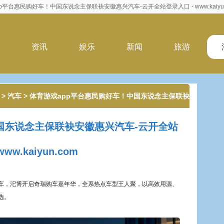
戏app平台惠民购好车！中国东说念主保联袂安徽惠兴汽车-云开全站登录入口 - www.kaiyun
资讯
娱乐
新闻
旅游
>
汽车
> 体育游戏app平台惠民购好车！中国东说念主保联袂
om
国东说念主保联袂安徽惠兴汽车-云开全站
ww.kaiyun.com
车，汜博开启奇瑞购车嘉年华，全系热点车型王人聚，以高效用源、
选。