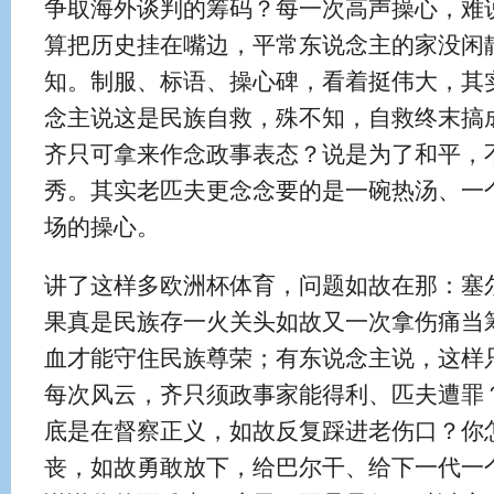
争取海外谈判的筹码？每一次高声操心，难
算把历史挂在嘴边，平常东说念主的家没闲
知。制服、标语、操心碑，看着挺伟大，其
念主说这是民族自救，殊不知，自救终末搞
齐只可拿来作念政事表态？说是为了和平，
秀。其实老匹夫更念念要的是一碗热汤、一
场的操心。
讲了这样多欧洲杯体育，问题如故在那：塞尔
果真是民族存一火关头如故又一次拿伤痛当
血才能守住民族尊荣；有东说念主说，这样
每次风云，齐只须政事家能得利、匹夫遭罪
底是在督察正义，如故反复踩进老伤口？你
丧，如故勇敢放下，给巴尔干、给下一代一