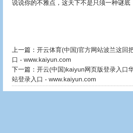
说说你的不雅点，这天下不是只须一种谜底
上一篇：
开云体育(中国)官方网站波兰这回
口 - www.kaiyun.com
下一篇：
开云(中国)kaiyun网页版登录入
站登录入口 - www.kaiyun.com