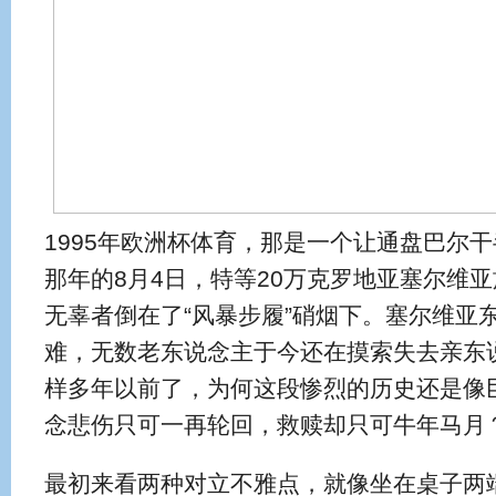
1995年欧洲杯体育，那是一个让通盘巴尔
那年的8月4日，特等20万克罗地亚塞尔维
无辜者倒在了“风暴步履”硝烟下。塞尔维亚
难，无数老东说念主于今还在摸索失去亲东
样多年以前了，为何这段惨烈的历史还是像
念悲伤只可一再轮回，救赎却只可牛年马月
最初来看两种对立不雅点，就像坐在桌子两