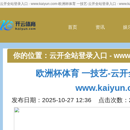
云开全站登录入口 - www.kaiyun.com-欧洲杯体育 一技艺-云开全站登录入口 - www.kai
首页
资讯
娱
你的位置：
云开全站登录入口 - www.k
洲杯体育 一技艺-云开全站登录入口 - ww
欧洲杯体育 一技艺-云开
www.kaiyun
发布日期：2025-10-27 12:36 点击次数：