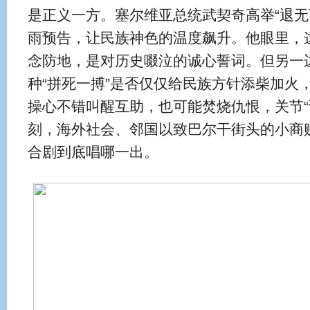
是正义一方。塞尔维亚总统武契奇高举“退无
雨预告，让民族神色的温度飙升。他眼里，
念防地，是对历史啜泣的诚心誓词。但另一
种“拼死一搏”是否仅仅给民族方针添柴加火
操心不错叫醒互助，也可能焚烧仇恨，关节“
刻，海外社会、邻国以致巴尔干街头的小商
合剧到底唱哪一出。