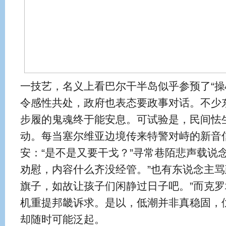
一技艺，名义上看巴尔干半岛似乎参预了“操
令感性共处，政府也表态要政事对话。不少
步履的鬼魂终于能安息。可试验是，民间怯
动。每当塞尔维亚边境传来特警对峙的新音
安：“是不是又要干戈？”寻常巷陌悲声载说
劝慰，内容什么齐没经管。”也有东说念主骂
旗子，如故让孩子们闲静过日子吧。”而克
机重提邦畿诉求。是以，低潮并非真稳固，
却随时可能泛起。