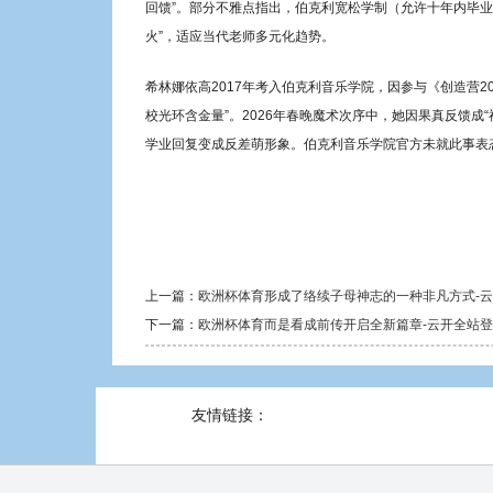
回馈”。部分不雅点指出，伯克利宽松学制（允许十年内毕
火”，适应当代老师多元化趋势。
希林娜依高2017年考入伯克利音乐学院，因参与《创造营2
校光环含金量”。2026年春晚魔术次序中，她因果真反馈成
学业回复变成反差萌形象。伯克利音乐学院官方未就此事表
上一篇：
欧洲杯体育形成了络续子母神志的一种非凡方式-云开全站登
下一篇：
欧洲杯体育而是看成前传开启全新篇章-云开全站登录入口 -
友情链接：