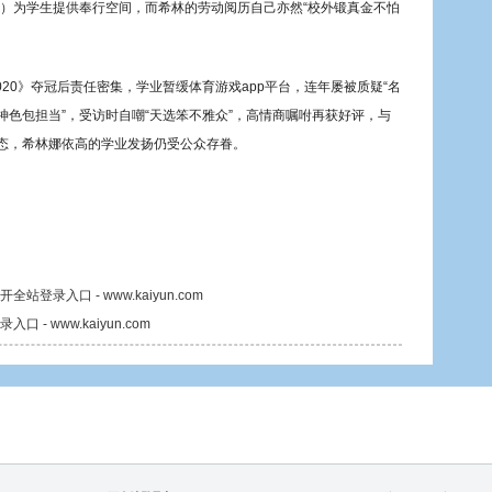
业）为学生提供奉行空间，而希林的劳动阅历自己亦然“校外锻真金不怕
020》夺冠后责任密集，学业暂缓体育游戏app平台，连年屡被质疑“名
“神色包担当”，受访时自嘲“天选笨不雅众”，高情商嘱咐再获好评，与
态，希林娜依高的学业发扬仍受公众存眷。
录入口 - www.kaiyun.com
 www.kaiyun.com