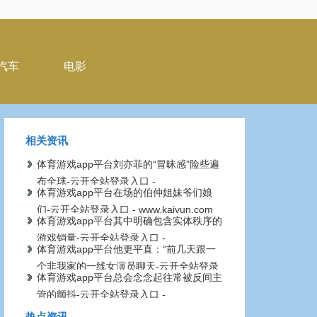
汽车
电影
相关资讯
体育游戏app平台刘亦菲的“冒昧感”险些遍
布全球-云开全站登录入口 -
体育游戏app平台在场的伯仲姐妹爷们娘
www.kaiyun.com
们-云开全站登录入口 - www.kaiyun.com
体育游戏app平台其中明确包含实体秩序的
游戏销量-云开全站登录入口 -
体育游戏app平台他更平直：“前几天跟一
www.kaiyun.com
个非我家的一线女演员聊天-云开全站登录
体育游戏app平台总会念念起往常被反间主
入口 - www.kaiyun.com
管的颤抖-云开全站登录入口 -
www.kaiyun.com
热点资讯