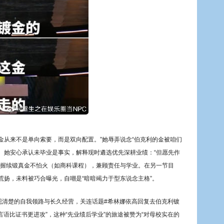
镀金从来不是单向索要，而是双向配置。”她辱弄说念“伯克利的金被咱们
誉。她安心承认未毕业是事实，解释现时遴选优先深耕业绩：“但愿先作
课握续锻真金不怕火（如商科课程），兼顾责任与学业。在另一节目
扬，未料被巧合曝光，自嘲是“暗暗竭力于型东说念主格”。
现清楚的自我领路与长久经营，关连话题#希林娜依高回复去伯克利镀
语比证书更进攻”，这种“先业绩后学业”的旅途被赞为“对母校实在的